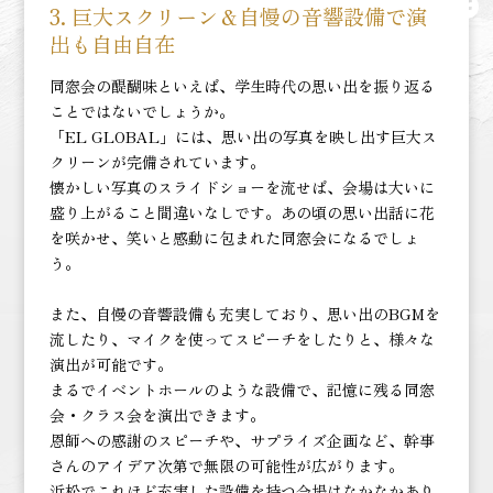
3. 巨大スクリーン＆自慢の音響設備で演
出も自由自在
同窓会の醍醐味といえば、学生時代の思い出を振り返る
ことではないでしょうか。
「EL GLOBAL」には、思い出の写真を映し出す巨大ス
クリーンが完備されています。
懐かしい写真のスライドショーを流せば、会場は大いに
盛り上がること間違いなしです。あの頃の思い出話に花
を咲かせ、笑いと感動に包まれた同窓会になるでしょ
う。
また、自慢の音響設備も充実しており、思い出のBGMを
流したり、マイクを使ってスピーチをしたりと、様々な
演出が可能です。
まるでイベントホールのような設備で、記憶に残る同窓
会・クラス会を演出できます。
恩師への感謝のスピーチや、サプライズ企画など、幹事
さんのアイデア次第で無限の可能性が広がります。
浜松でこれほど充実した設備を持つ会場はなかなかあり