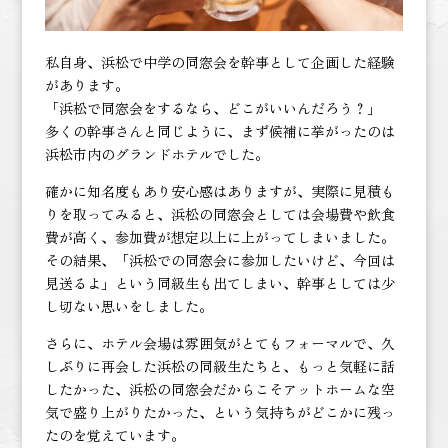
私自身、浜松で中学の同窓会を幹事として企画した経験
があります。
「浜松で同窓会をするなら、どこがいいんだろう？」
多くの幹事さんと同じように、まず候補に挙がったのは
浜松市内のグランドホテルでした。
確かに知名度もあり安心感はありますが、実際に見積も
りを取ってみると、浜松の同窓会としては会場費や飲食
費が高く、参加費が想定以上に上がってしまいました。
その結果、「浜松での同窓会に参加したいけど、今回は
見送るよ」という同級生も出てしまい、幹事としては少
し切ない思いをしました。
さらに、ホテル会場は雰囲気がとてもフォーマルで、久
しぶりに再会した浜松の同級生たちと、もっと気軽に話
したかった、浜松の同窓会だからこそアットホームな空
気で盛り上がりたかった、という気持ちがどこかに残っ
たのを覚えています。