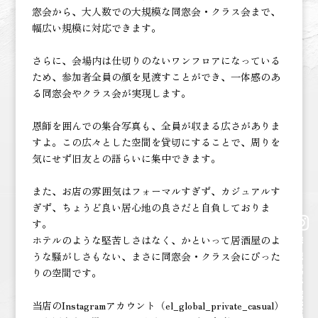
窓会から、大人数での大規模な同窓会・クラス会まで、
幅広い規模に対応できます。
さらに、会場内は仕切りのないワンフロアになっている
ため、参加者全員の顔を見渡すことができ、一体感のあ
る同窓会やクラス会が実現します。
恩師を囲んでの集合写真も、全員が収まる広さがありま
すよ。この広々とした空間を貸切にすることで、周りを
気にせず旧友との語らいに集中できます。
また、お店の雰囲気はフォーマルすぎず、カジュアルす
ぎず、ちょうど良い居心地の良さだと自負しておりま
す。
ホテルのような堅苦しさはなく、かといって居酒屋のよ
el_global_private_casual
うな騒がしさもない、まさに同窓会・クラス会にぴった
りの空間です。
当店のInstagramアカウント（el_global_private_casual）