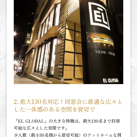
el_global_nightclub
2.
最大130名対応！同窓会に最適な
広々と
した一体感のある空間を貸切で
「EL GLOBAL」の大きな特徴は、最大130名まで収容
可能な広々とした空間です。
少人数（最小30名様から貸切可能）のアットホームな同