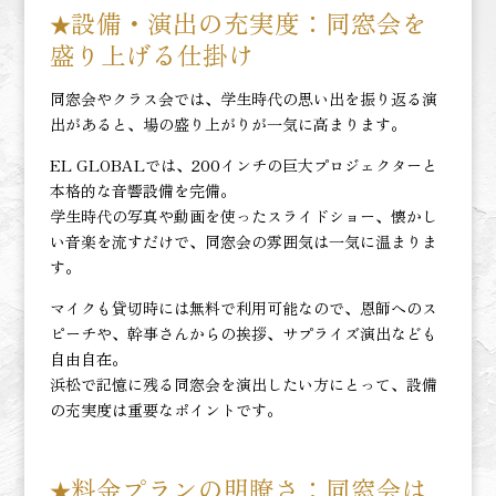
設備・演出の充実度：
同窓会を
★
盛り上げる仕掛け
同窓会やクラス会では、学生時代の思い出を振り返る演
出があると、場の盛り上がりが一気に高まります。
EL GLOBALでは、200インチの巨大プロジェクターと
本格的な音響設備を完備。
学生時代の写真や動画を使ったスライドショー、懐かし
い音楽を流すだけで、同窓会の雰囲気は一気に温まりま
す。
マイクも貸切時には無料で利用可能なので、恩師へのス
ピーチや、幹事さんからの挨拶、サプライズ演出なども
自由自在。
浜松で記憶に残る同窓会を演出したい方にとって、設備
の充実度は重要なポイントです。
料金プランの明瞭さ：
同窓会は
★